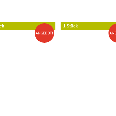
ck
1 Stück
ANGEBOT!
AN