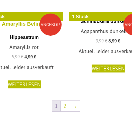
ck
1 Stück
Schmucklilie dunkelbl
ANGEBOT!
AN
Agapanthus dunkelbl
Hippeastrum
9,99
€
8,99
€
Amaryllis rot
Aktuell leider ausverka
5,99
€
4,99
€
tuell leider ausverkauft
WEITERLESEN
WEITERLESEN
1
2
→