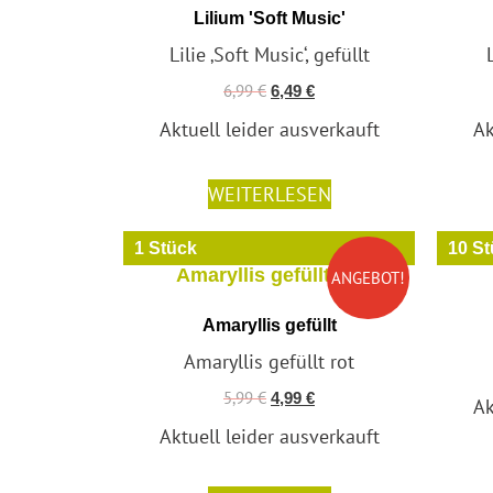
Lilium 'Soft Music'
Lilie ‚Soft Music‘, gefüllt
6,99
€
6,49
€
Aktuell leider ausverkauft
Ak
WEITERLESEN
1 Stück
10 S
ANGEBOT!
Amaryllis gefüllt
Amaryllis gefüllt rot
5,99
€
4,99
€
Ak
Aktuell leider ausverkauft