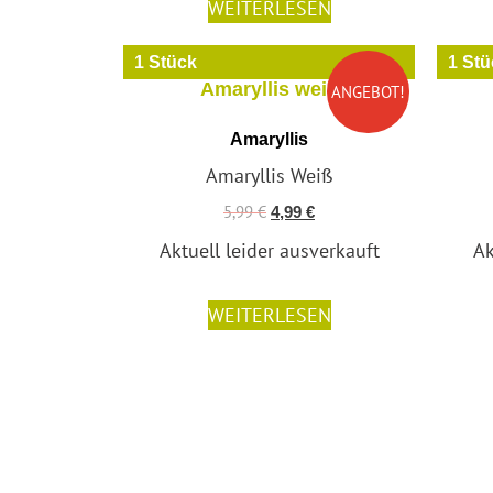
WEITERLESEN
1 Stück
1 Stü
ANGEBOT!
Amaryllis
Amaryllis Weiß
5,99
€
4,99
€
Aktuell leider ausverkauft
Ak
WEITERLESEN