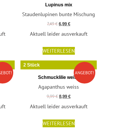
Lupinus mix
Staudenlupinen bunte Mischung
7,49
€
6,99
€
uft
Aktuell leider ausverkauft
WEITERLESEN
2 Stück
GEBOT!
ANGEBOT!
a
Schmucklilie weiss
Agapanthus weiss
9,99
€
8,99
€
uft
Aktuell leider ausverkauft
WEITERLESEN