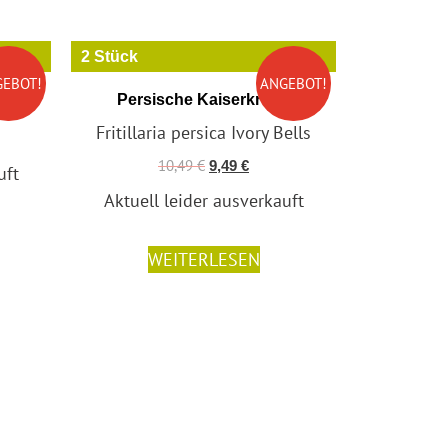
2 Stück
au
GEBOT!
ANGEBOT!
Persische Kaiserkrone
au
Fritillaria persica Ivory Bells
10,49
€
9,49
€
uft
Aktuell leider ausverkauft
WEITERLESEN