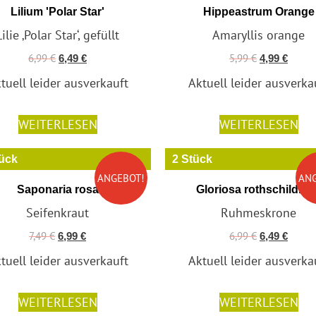
Lilium 'Polar Star'
Hippeastrum Orange
Lilie ‚Polar Star‘, gefüllt
Amaryllis orange
6,99
€
5,99
€
6,49
€
4,99
€
tuell leider ausverkauft
Aktuell leider ausverka
WEITERLESEN
WEITERLESEN
tück
2 Stück
ANGEBOT!
AN
Saponaria rosa
Gloriosa rothschildian
Seifenkraut
Ruhmeskrone
7,49
€
6,99
€
6,99
€
6,49
€
tuell leider ausverkauft
Aktuell leider ausverka
WEITERLESEN
WEITERLESEN