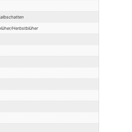
albschatten
üher/Herbstblüher