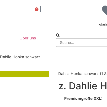
0
Merk
Über uns
 Dahlie Honka schwarz
Dahlia Honka schwarz
(1 S
z. Dahlie
Premiumgröße XXL:
I