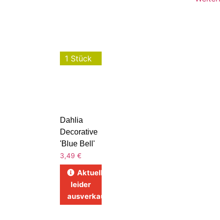
1 Stück
Dahlia
Decorative
'Blue Bell'
3,49
€
Aktuell
leider
ausverkauft