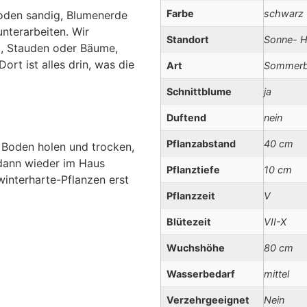
Farbe
schwarz
Boden sandig, Blumenerde
unterarbeiten. Wir
Standort
Sonne- H
 , Stauden oder Bäume,
ort ist alles drin, was die
Art
Sommerbl
Schnittblume
ja
Duftend
nein
Pflanzabstand
40 cm
 Boden holen und trocken,
 dann wieder im Haus
Pflanztiefe
10 cm
winterharte-Pflanzen erst
Pflanzzeit
V
Blütezeit
VII-X
Wuchshöhe
80 cm
Wasserbedarf
mittel
Verzehrgeeignet
Nein