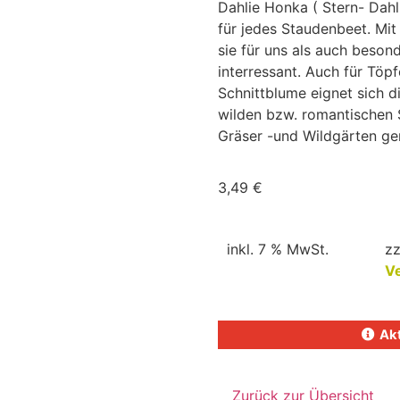
Dahlie Honka ( Stern- Dahl
für jedes Staudenbeet. Mit 
sie für uns als auch beson
interressant. Auch für Töp
Schnittblume eignet sich di
wilden bzw. romantischen S
Gräser -und Wildgärten ge
3,49
€
inkl. 7 % MwSt.
zz
V
Akt