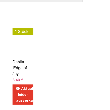
1 Stück
Dahlia
'Edge of
Joy'
3,49
€
Aktuell
leider
ausverkauft