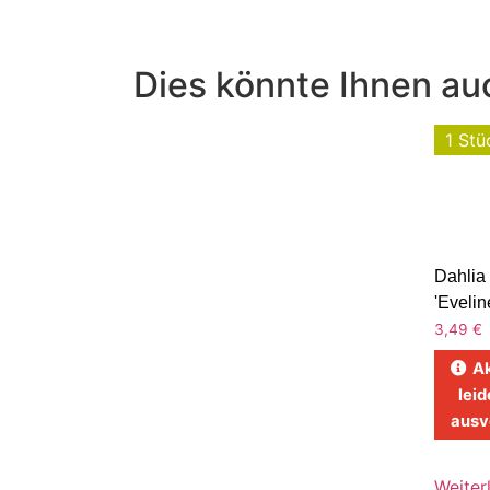
Dies könnte Ihnen auc
1 Stü
Dahlia
'Evelin
3,49
€
Ak
leid
ausv
Weiter