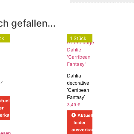
h gefallen...
ck
1 Stück
Dahlia
e'
decorative
'Carribean
Fantasy'
tuell
3,49
€
er
erkauft
Aktuell
leider
ausverkauft
lesen