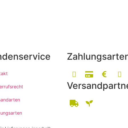
ndenservice
Zahlungsarte
takt
Versandpartn
errufsrecht
sandarten
lungsarten