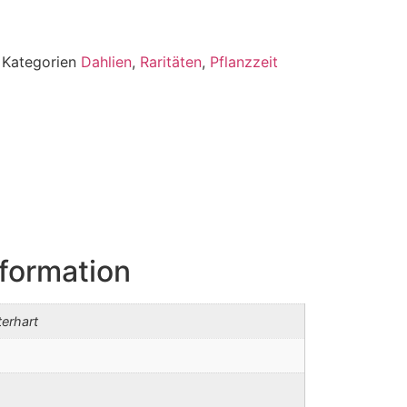
3
Kategorien
Dahlien
,
Raritäten
,
Pflanzzeit
nformation
terhart