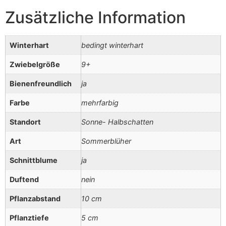
Zusätzliche Information
Winterhart
bedingt winterhart
Zwiebelgröße
9+
Bienenfreundlich
ja
Farbe
mehrfarbig
Standort
Sonne- Halbschatten
Art
Sommerblüher
Schnittblume
ja
Duftend
nein
Pflanzabstand
10 cm
Pflanztiefe
5 cm