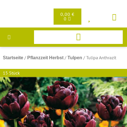
0,00
€
0
/
/
/ Tulipa Anthrazit
Startseite
Pflanzzeit Herbst
Tulpen
15 Stück