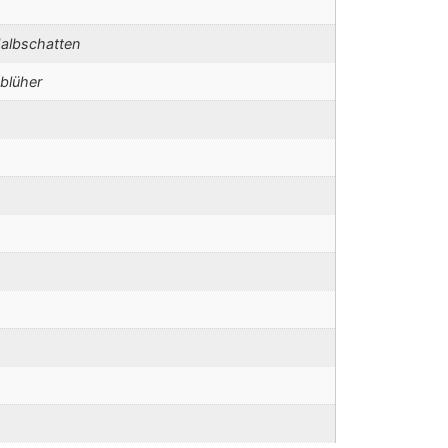
albschatten
blüher