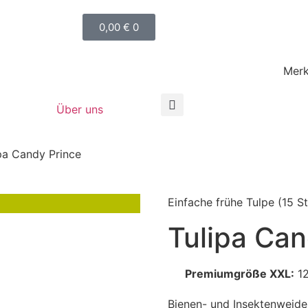
0,00
€
0
Merk
Über uns
pa Candy Prince
Einfache frühe Tulpe
(15 S
Tulipa Can
Premiumgröße XXL:
1
Bienen- und Insektenweide