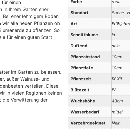
Farbe
rosa
 für einen
 in Ihrem Garten eher
Standort
Sonne- H
n. Bei eher lehmigem Boden
 wir alle neuen Pflanzen ob
Art
Frühjahrs
Blumenerde zu pflanzen. So
Schnittblume
ja
ie für einen guten Start
Duftend
nein
Pflanzabstand
10cm
Pflanztiefe
10cm
ätter im Garten zu belassen.
ter, außer Walnuss- und
Pflanzzeit
IX-XII
udenbeeten verteilen. Diese
Blütezeit
IV
wir in vielen Regionen keinen
 die Verwitterung der
Wuchshöhe
40cm
Wasserbedarf
mittel
Verzehrgeeignet
Nein