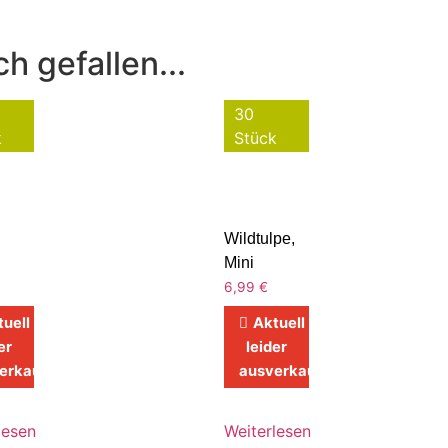
h gefallen...
30
k
Stück
Wildtulpe,
Mini
6,99
€
tuell
Aktuell
er
leider
erkauft
ausverkauft
lesen
Weiterlesen