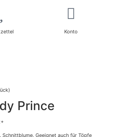
zettel
Konto
tück)
dy Prince
2+
. Schnittblume. Geeignet auch für Töpfe