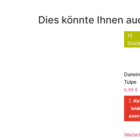
Dies könnte Ihnen auc
15
Stüc
Darwin
Tulpe
6,99
€
Ak
leid
ausv
Weiter