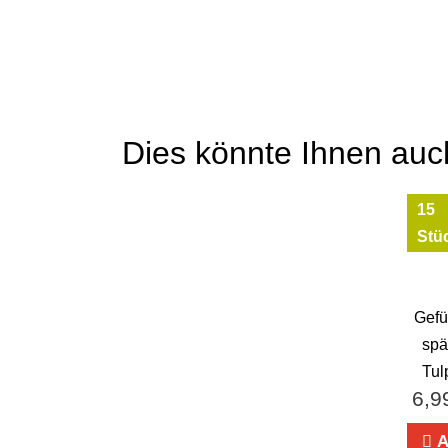
Dies könnte Ihnen auch
15
Stü
Gefü
spä
Tul
6,9
A