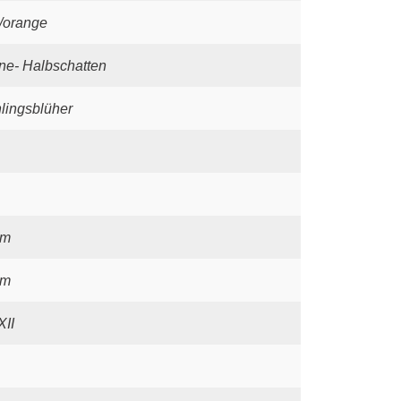
/orange
ne- Halbschatten
lingsblüher
cm
cm
XII