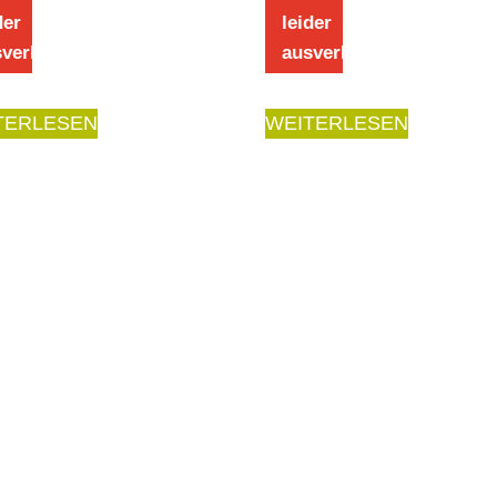
der
leider
verkauft
ausverkauft
TERLESEN
WEITERLESEN