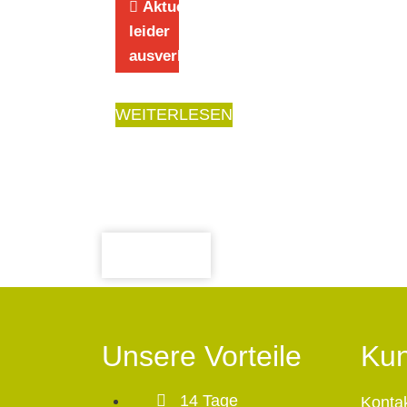
Aktuell
leider
ausverkauft
WEITERLESEN
Unsere Vorteile
Kun
14 Tage
Konta