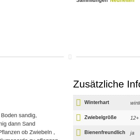
Sammlungen
Neuheiten
Zusätzliche In
Winterhart
wint
r Boden sandig,
Zwiebelgröße
12+
hmig dann Sand
Pflanzen ob Zwiebeln ,
Bienenfreundlich
ja