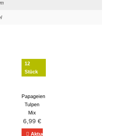
cm
el
12
Stück
Papageien
Tulpen
Mix
6,99
€
Aktuell