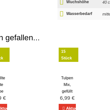
Wuchshöhe
40 
Wasserbedarf
mitt
 gefallen...
15
ck
Stück
llte
Tulpen
te
Mix,
pe
gefüllt
9
€
6,99
€
ktuell
Aktuell