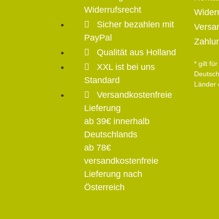
Widerrufsrecht
Widerr
Sicher bezahlen mit
Versa
PayPal
Zahlu
Qualität aus Holland
* gilt f
XXL ist bei uns
Deutsch
Standard
Länder 
Versandkostenfreie
Versan
Lieferung
ab 39€ innerhalb
Deutschlands
ab 78€
versandkostenfreie
Lieferung nach
Österreich