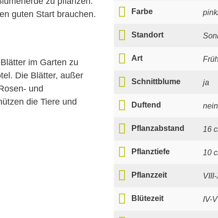
Blumenerde zu pflanzen.
Farbe
pink
inen guten Start brauchen.
Standort
Son
Art
Früh
Blätter im Garten zu
el. Die Blätter, außer
Schnittblume
ja
 Rosen- und
hützen die Tiere und
Duftend
nein
Pflanzabstand
16 
Pflanztiefe
10 
Pflanzzeit
VIII-
Blütezeit
IV-V