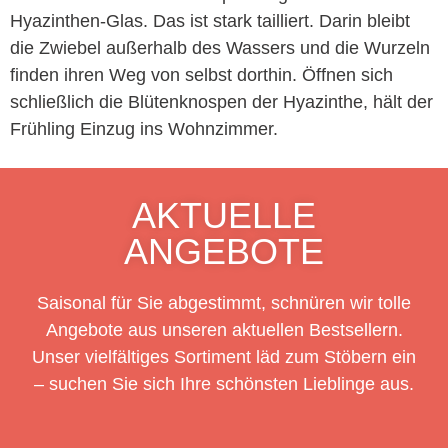
Hyazinthen-Glas. Das ist stark tailliert. Darin bleibt
die Zwiebel außerhalb des Wassers und die Wurzeln
finden ihren Weg von selbst dorthin. Öffnen sich
schließlich die Blütenknospen der Hyazinthe, hält der
Frühling Einzug ins Wohnzimmer.
AKTUELLE
ANGEBOTE
Saisonal für Sie abgestimmt, schnüren wir tolle
Angebote aus unseren aktuellen Bestsellern.
Unser vielfältiges Sortiment läd zum Stöbern ein
– suchen Sie sich Ihre schönsten Lieblinge aus.